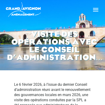
Passer
Nav
Nav
au
à
à
contenu
bas
bas
LA SOCIÉTÉ
LA SOCIÉTÉ
VISITE DES
OPÉRATIONS AVEC
LES OPÉRATIONS
LES OPÉRATIONS
LE CONSEIL
NOS ACTUALITÉS
NOS ACTUALITÉS
D’ADMINISTRATION…
VOTRE PROJET
VOTRE PROJET
NOS MARCHÉS PUBLICS
NOS MARCHÉS PUBLICS
CONTACT
CONTACT
Le 6 février 2026, à l’issue du dernier Conseil
d’administration réuni avant le renouvellement
des gouvernances locales en mars 2026, une
visite des opérations conduites par la SPL a