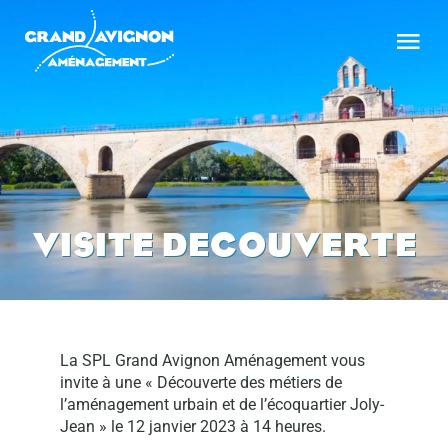
Passer
Nav
Nav
au
à
à
contenu
bas
bas
LA SOCIÉTÉ
LA SOCIÉTÉ
LES OPÉRATIONS
LES OPÉRATIONS
NOS ACTUALITÉS
NOS ACTUALITÉS
VISITE DECOUVERTE
VOTRE PROJET
VOTRE PROJET
NOS MARCHÉS PUBLICS
NOS MARCHÉS PUBLICS
CONTACT
CONTACT
La SPL Grand Avignon Aménagement vous
invite à une « Découverte des métiers de
l’aménagement urbain et de l’écoquartier Joly-
Jean » le 12 janvier 2023 à 14 heures.